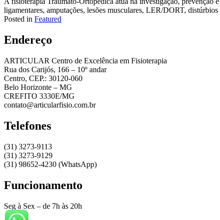
A fisioterapia Traumato-Ortopédica atua na investigação, prevenção e 
ligamentares, amputações, lesões musculares, LER/DORT, distúrbios 
Posted in
Featured
Endereço
ARTICULAR Centro de Excelência em Fisioterapia
Rua dos Carijós, 166 – 10º andar
Centro, CEP.: 30120-060
Belo Horizonte – MG
CREFITO 3330E/MG
contato@articularfisio.com.br
Telefones
(31) 3273-9113
(31) 3273-9129
(31) 98652-4230 (WhatsApp)
Funcionamento
Seg à Sex – de 7h às 20h