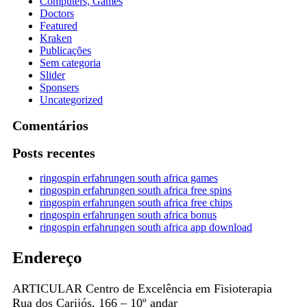
Computers, Games
Doctors
Featured
Kraken
Publicações
Sem categoria
Slider
Sponsers
Uncategorized
Comentários
Posts recentes
ringospin erfahrungen south africa games
ringospin erfahrungen south africa free spins
ringospin erfahrungen south africa free chips
ringospin erfahrungen south africa bonus
ringospin erfahrungen south africa app download
Endereço
ARTICULAR Centro de Excelência em Fisioterapia
Rua dos Carijós, 166 – 10º andar